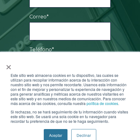
Correo
*
Teléfono
*
×
Este sitio web almacena cookies en tu dispositivo, las cuales se
utilizan para recopilar información acerca de tu interacción con
nuestro sitio web y nos permite recordarte. Usamos esta información
Al hacer clic en Enviar, acepta que PROMERITS almacene y procese la información
personal que nos proporciona para ponernos en contacto con usted, acerca de
con el fin de mejorar y personalizar tu experiencia de navegación y
nuestros productos y servicios. Puede darse de baja de estas comunicaciones en
para generar analíticas y métricas acerca de nuestros visitantes en
cualquier momento. Si lo desea puede consultar nuestra
Información legal
y
este sitio web y en nuestros medios de comunicación. Para conocer
nuestra
Política de privacidad
.
más acerca de las cookies, consulta nuestra
política de cookies
.
Si rechazas, no se hará seguimiento de tu información cuando visites
este sitio web. Se usará una sola cookie en tu navegador para
recordar tu preferencia de que no se te haga seguimiento.
Aceptar
Declinar